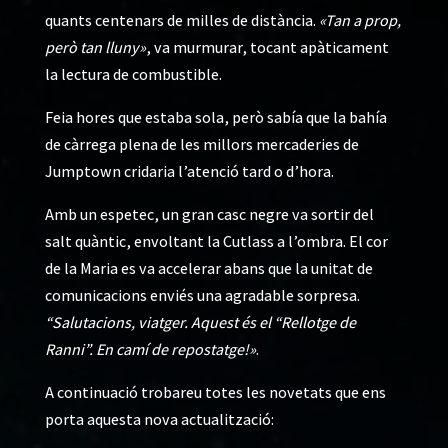
quants centenars de milles de distància.
«Tan a prop,
però tan lluny»
, va murmurar, tocant apàticament
la lectura de combustible.
Feia hores que estaba sola, però sabía que la bahía
de càrrega plena de les millors mercaderies de
Jumptown cridaria l’atenció tard o d’hora.
Amb un espetec, un gran casc negre va sortir del
salt quàntic, envoltant la Cutlass a l’ombra. El cor
de la Maria es va accelerar abans que la unitat de
comunicacions enviés una agradable sorpresa.
“Salutacions, viatger. Aquest és el “Rellotge de
Ranni”. En camí de repostatge!»
.
A continuació trobareu totes les novetats que ens
porta aquesta nova actualització: