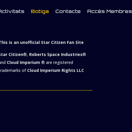
Activitats
Botiga
Contacte
Accés Membres
This is an unofficial Star Citizen Fan Site
Star Citizen
®,
Roberts Space Industries
®
and
Cloud Imperium
® are registered
trademarks of
Cloud Imperium Rights LLC