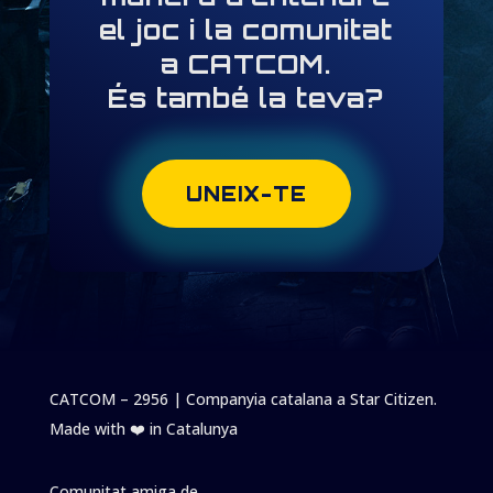
el joc i la comunitat
a CATCOM.
És també la teva?
UNEIX-TE
CATCOM – 2956 | Companyia catalana a Star Citizen.
Made with ❤️️ in Catalunya
Comunitat amiga de